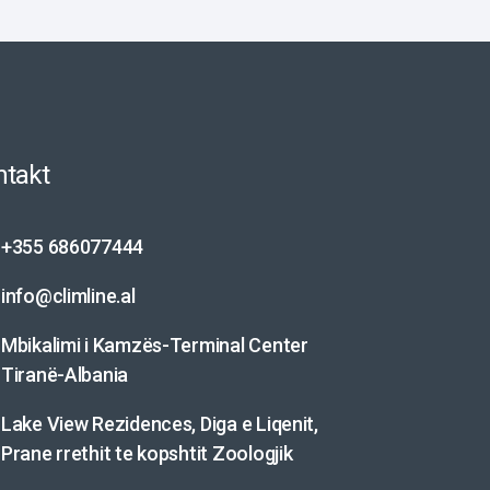
ntakt
+355 686077444
info@climline.al
Mbikalimi i Kamzës-Terminal Center
Tiranë-Albania
Lake View Rezidences, Diga e Liqenit,
Prane rrethit te kopshtit Zoologjik