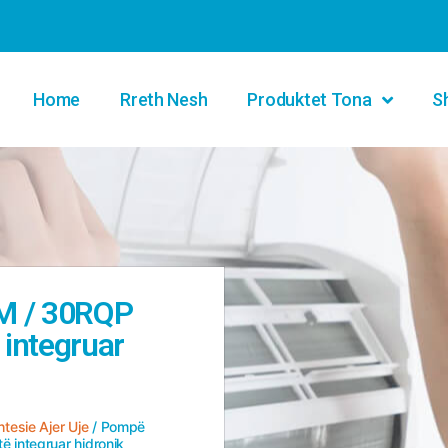
Home
Rreth Nesh
Produktet Tona
S
M / 30RQP
 integruar
esie Ajer Uje
/ Pompë
 integruar hidronik