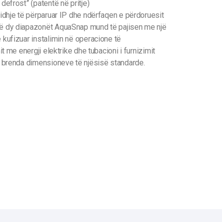
 defrost” (patentë në pritje)
 lidhje të përparuar IP dhe ndërfaqen e përdoruesit
 Të dy diapazonët AquaSnap mund të pajisen me një
e kufizuar instalimin në operacione të
mit me energji elektrike dhe tubacioni i furnizimit
), brenda dimensioneve të njësisë standarde.