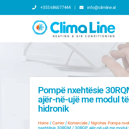
+355 686077444
info@climline.al
Pompë nxehtësie 30RQ
ajër-në-ujë me modul të
hidronik
Home
/
Carrier
/
Komerciale
/
Ngrohes Pompa nxeht
nxehtësie 30RQM / 30RQP ajër-në-ujë me modul të