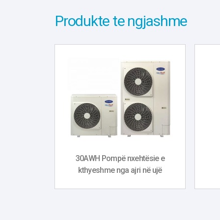
Produkte te ngjashme
30AWH Pompë nxehtësie e
kthyeshme nga ajri në ujë