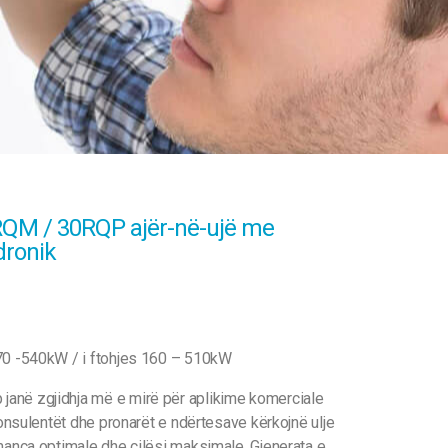
QM / 30RQP ajër-në-ujë me
dronik
170 -540kW / i ftohjes 160 – 510kW
anë zgjidhja më e mirë për aplikime komerciale
 konsulentët dhe pronarët e ndërtesave kërkojnë ulje
rmanca optimale dhe cilësi maksimale. Gjenerata e