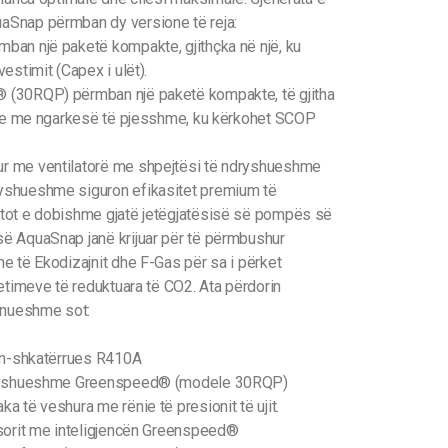
aSnap përmban dy versione të reja:
ban një paketë kompakte, gjithçka në një, ku
estimit (Capex i ulët).
 (30RQP) përmban një paketë kompakte, të gjitha
kime me ngarkesë të pjesshme, ku kërkohet SCOP
r me ventilatorë me shpejtësi të ndryshueshme
yshueshme siguron efikasitet premium të
tot e dobishme gjatë jetëgjatësisë së pompës së
ë AquaSnap janë krijuar për të përmbushur
e të Ekodizajnit dhe F-Gas për sa i përket
metimeve të reduktuara të CO2. Ata përdorin
ponueshme sot:
zon-shkatërrues R410A
ndryshueshme Greenspeed® (modele 30RQP)
 të veshura me rënie të presionit të ujit.
esorit me inteligjencën Greenspeed®