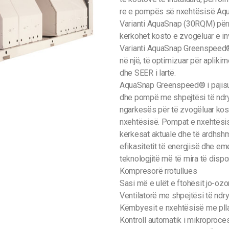
re e pompës së nxehtësisë Aqu
Varianti AquaSnap (30RQM) përm
kërkohet kosto e zvogëluar e inv
Varianti AquaSnap Greenspeed®
në një, të optimizuar për apli
dhe SEER i lartë.
AquaSnap Greenspeed® i pajisu
dhe pompë me shpejtësi të ndr
ngarkesës për të zvogëluar kos
nxehtësisë. Pompat e nxehtësis
kërkesat aktuale dhe të ardhshm
efikasitetit të energjisë dhe e
teknologjitë më të mira të dis
Kompresorë rrotullues
Sasi më e ulët e ftohësit jo-o
Ventilatorë me shpejtësi të 
Këmbyesit e nxehtësisë me pllaka
Kontroll automatik i mikroproc