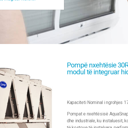
Pompë nxehtësie 30R
modul të integruar hi
Kapaciteti Nominal i ngrohjes 
Pompat e nxehtësisë AquaSnap j
dhe industriale, ku instaluesit,
të kostove të instaluara, perfo