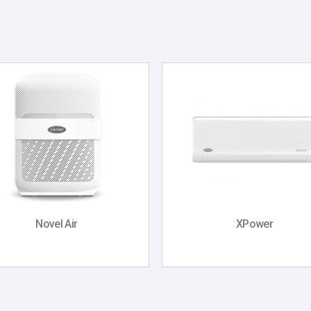
Novel Air
XPower