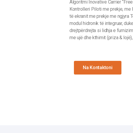
Algoritmi Inovative Carrier “Free
Kontrolleri Piloti me prekje, me
të ekranit me prekje me ngjyra
modul hidronik të integruar, duk
drejtpërdrejta si lidhja e furnizi
me ujë dhe kthimit (priza & lojë
Na Kontaktoni