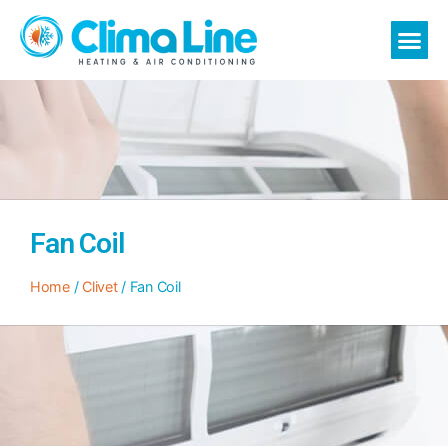
Fan Coil
Home
/
Clivet
/ Fan Coil