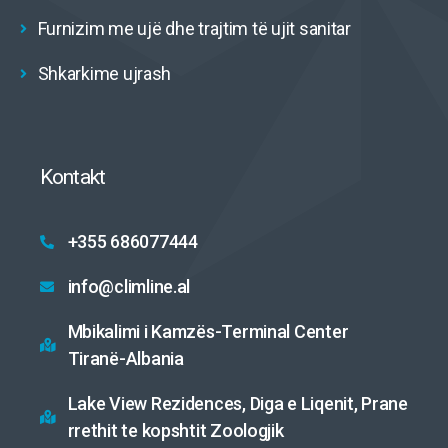
Furnizim me ujë dhe trajtim të ujit sanitar
Shkarkime ujrash
Kontakt
+355 686077444
info@climline.al
Mbikalimi i Kamzës-Terminal Center
Tiranë-Albania
Lake View Rezidences, Diga e Liqenit, Prane
rrethit te kopshtit Zoologjik