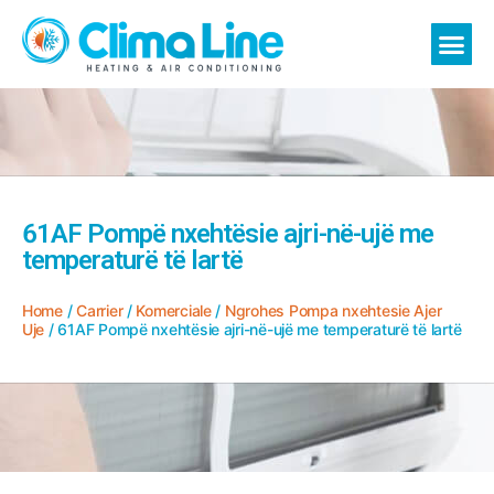
61AF Pompë nxehtësie ajri-në-ujë me
temperaturë të lartë
Home
/
Carrier
/
Komerciale
/
Ngrohes Pompa nxehtesie Ajer
Uje
/ 61AF Pompë nxehtësie ajri-në-ujë me temperaturë të lartë