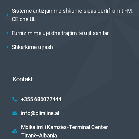
Sisteme antizjarr me shkumë sipas certifikimit FM,
CE dhe UL
Furnizim me ujë dhe trajtim të ujit sanitar
Shkarkime ujrash
Kontakt
+355 686077444
info@climline.al
Mbikalimi i Kamzës-Terminal Center
Tiranë-Albania