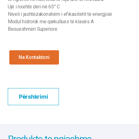
Ujë i nxehtë deri në 65° C
Niveli i jashtëzakonshëm i efikasitetit të energjisë
Modul hidronik me qarkullues të klasës A
Besueshmëri Superiore
Na Kontaktoni
Përshkrimi
Produkte te ngjashme