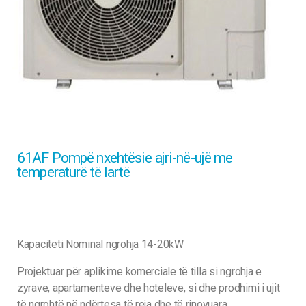
61AF Pompë nxehtësie ajri-në-ujë me
temperaturë të lartë
Kapaciteti Nominal ngrohja 14-20kW
Projektuar për aplikime komerciale të tilla si ngrohja e
zyrave, apartamenteve dhe hoteleve, si dhe prodhimi i ujit
të ngrohtë në ndërtesa të reja dhe të rinovuara.