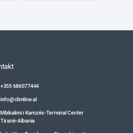
ntakt
+355 686077444
info@climline.al
Mbikalimi i Kamzës-Terminal Center
Tiranë-Albania