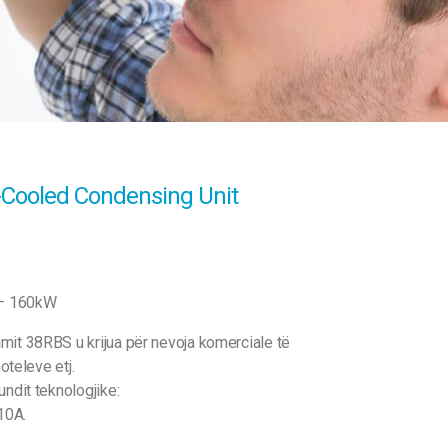
Cooled Condensing Unit
0 – 160kW
mit 38RBS u krijua për nevoja komerciale të
hoteleve etj.
undit teknologjike:
10A.