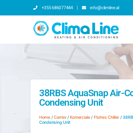
+355 686077444
info@climline.al
38RBS AquaSnap Air-C
Condensing Unit
Home
/
Carrier
/
Komerciale
/
Ftohes Chiller
/ 38RB
Condensing Unit