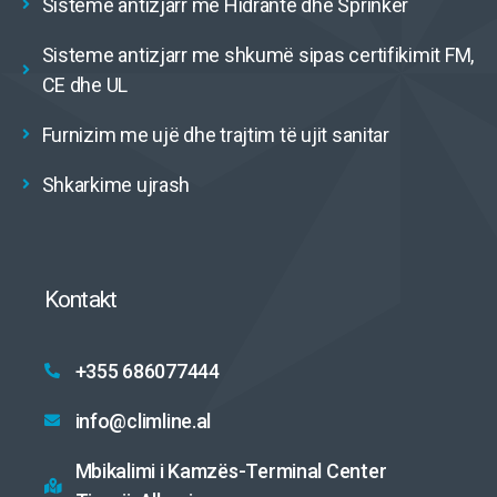
Sisteme antizjarr me Hidrante dhe Sprinker
Sisteme antizjarr me shkumë sipas certifikimit FM,
CE dhe UL
Furnizim me ujë dhe trajtim të ujit sanitar
Shkarkime ujrash
Kontakt
+355 686077444
info@climline.al
Mbikalimi i Kamzës-Terminal Center