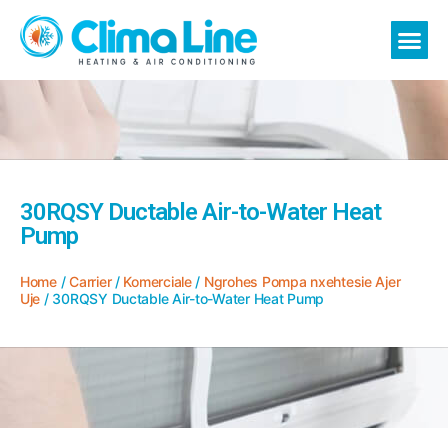
30RQSY Ductable Air-to-Water Heat
Pump
Home
/
Carrier
/
Komerciale
/
Ngrohes Pompa nxehtesie Ajer
Uje
/ 30RQSY Ductable Air-to-Water Heat Pump