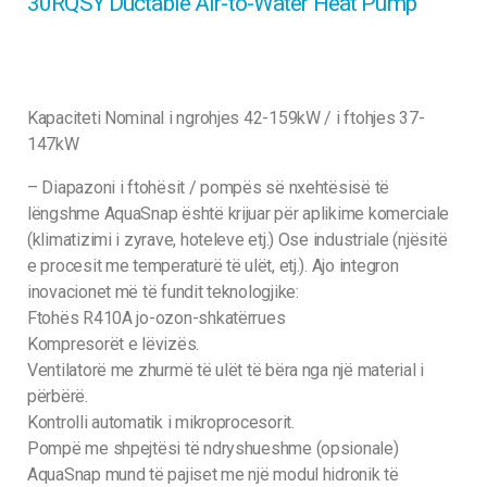
30RQSY Ductable Air-to-Water Heat Pump
Kapaciteti Nominal i ngrohjes 42-159kW / i ftohjes 37-
147kW
– Diapazoni i ftohësit / pompës së nxehtësisë të
lëngshme AquaSnap është krijuar për aplikime komerciale
(klimatizimi i zyrave, hoteleve etj.) Ose industriale (njësitë
e procesit me temperaturë të ulët, etj.). Ajo integron
inovacionet më të fundit teknologjike:
Ftohës R410A jo-ozon-shkatërrues
Kompresorët e lëvizës.
Ventilatorë me zhurmë të ulët të bëra nga një material i
përbërë.
Kontrolli automatik i mikroprocesorit.
Pompë me shpejtësi të ndryshueshme (opsionale)
AquaSnap mund të pajiset me një modul hidronik të